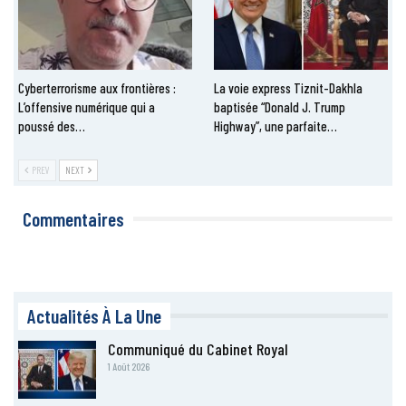
Cyberterrorisme aux frontières :
La voie express Tiznit-Dakhla
L’offensive numérique qui a
baptisée “Donald J. Trump
poussé des…
Highway”, une parfaite…
PREV
NEXT
Commentaires
Actualités À La Une
Communiqué du Cabinet Royal
1 Août 2026