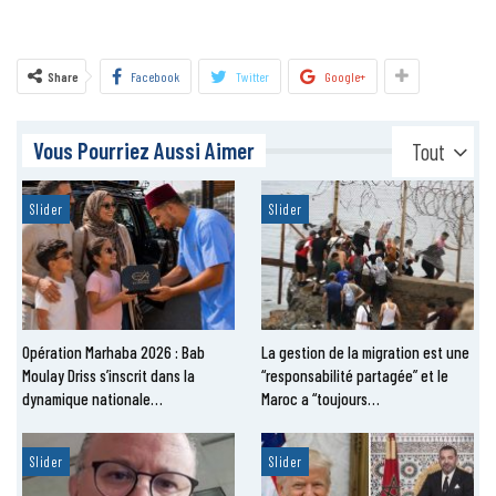
Share
Facebook
Twitter
Google+
Vous Pourriez Aussi Aimer
Tout
Slider
Slider
Opération Marhaba 2026 : Bab
La gestion de la migration est une
Moulay Driss s’inscrit dans la
“responsabilité partagée” et le
dynamique nationale…
Maroc a “toujours…
Slider
Slider