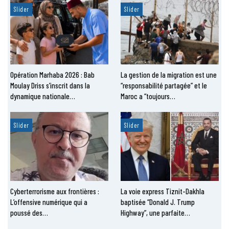
Slider
Slider
Opération Marhaba 2026 : Bab
La gestion de la migration est une
Moulay Driss s’inscrit dans la
“responsabilité partagée” et le
dynamique nationale…
Maroc a “toujours…
Slider
Slider
Cyberterrorisme aux frontières :
La voie express Tiznit-Dakhla
L’offensive numérique qui a
baptisée “Donald J. Trump
poussé des…
Highway”, une parfaite…