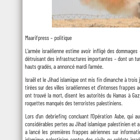
Maarifpress – politique
L’armée israélienne estime avoir infligé des dommages 
détruisant des infrastructures importantes – dont un tu
hauts gradés, a annoncé mardi l’armée.
Israël et le Jihad islamique ont mis fin dimanche à troi
tirées sur des villes israéliennes et d’intenses frappes
ont trouvé la mort, disent les autorités du Hamas à Gaz
roquettes manqués des terroristes palestiniens.
Lors d’un debriefing concluant l’Opération Aube, qui au
considérables pertes au Jihad islamique palestinien et a
a lancé les premières frappes aériennes sur informati
islamique palestinien contre des civils ou soldats isr