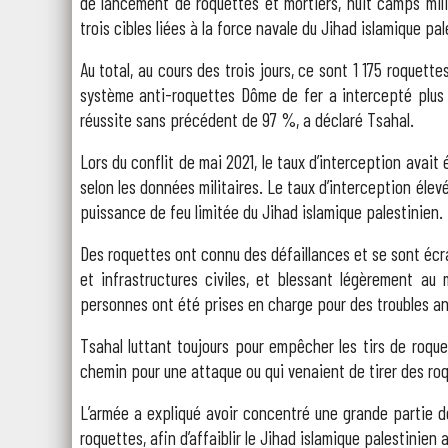
de lancement de roquettes et mortiers, huit camps milit
trois cibles liées à la force navale du Jihad islamique pal
Au total, au cours des trois jours, ce sont 1 175 roquette
système anti-roquettes Dôme de fer a intercepté plus 
réussite sans précédent de 97 %, a déclaré Tsahal.
Lors du conflit de mai 2021, le taux d’interception avai
selon les données militaires. Le taux d’interception élev
puissance de feu limitée du Jihad islamique palestinien.
Des roquettes ont connu des défaillances et se sont é
et infrastructures civiles, et blessant légèrement au
personnes ont été prises en charge pour des troubles anxi
Tsahal luttant toujours pour empêcher les tirs de roquet
chemin pour une attaque ou qui venaient de tirer des ro
L’armée a expliqué avoir concentré une grande partie d
roquettes, afin d’affaiblir le Jihad islamique palestinie