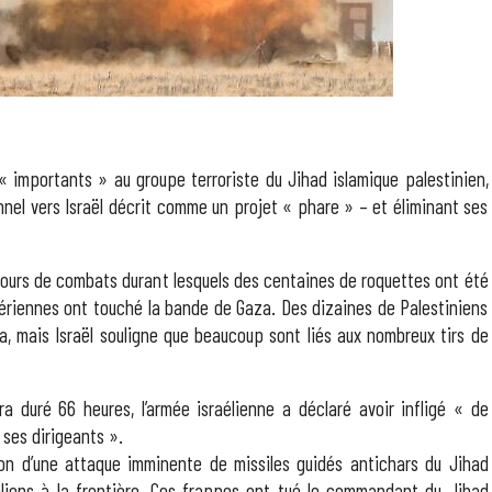
« importants » au groupe terroriste du Jihad islamique palestinien,
nnel vers Israël décrit comme un projet « phare » – et éliminant ses
s jours de combats durant lesquels des centaines de roquettes ont été
 aériennes ont touché la bande de Gaza. Des dizaines de Palestiniens
a, mais Israël souligne que beaucoup sont liés aux nombreux tirs de
ra duré 66 heures, l’armée israélienne a déclaré avoir infligé « de
 ses dirigeants ».
on d’une attaque imminente de missiles guidés antichars du Jihad
aéliens à la frontière. Ces frappes ont tué le commandant du Jihad