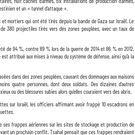
aires, huit caches d’armes, six installations de production d’armes,
estinien et un « tunnel d’attaque ».
s et mortiers qui ont été tirés depuis la bande de Gaza sur Israël. Le
de 380 projectiles tirés vers des zones peuplées, avec un taux de
t été de 94 %, contre 89 % lors de la guerre de 2014 et 86 % en 2012,
é est attribué aux mises à niveau du système de défense, ainsi qu’à la
crasées dans des zones peuplées, causant des dommages aux maisons
 moins quatre personnes, dont deux soldats. Des dizaines d’autres
eux ou des blessures subies alors qu’elles couraient vers des abris.
tes sur Israël, les officiers affirmant avoir frappé 10 escadrons en
quettes.
e ses frappes aériennes sur les sites de stockage et production de
n avant un prochain conflit. Tsahal pensait que ces frappes rendraient