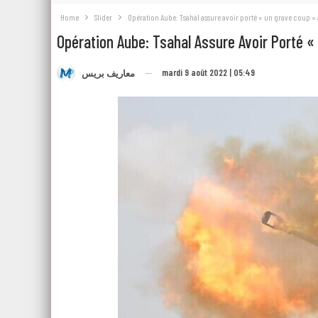
Home
Slider
Opération Aube: Tsahal assure avoir porté « un grave coup »
Opération Aube: Tsahal Assure Avoir Porté «
mardi 9 août 2022 | 05:49
معاريف بريس