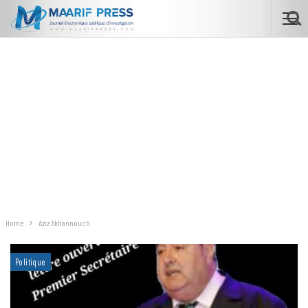
Home
Aziz Akhannouch
Politique