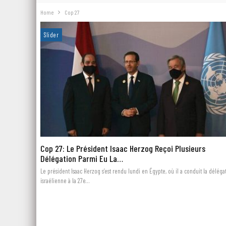
Home
Cop 27
Slider
Cop 27: Le Président Isaac Herzog Reçoi Plusieurs
Délégation Parmi Eu La…
Le président Isaac Herzog s’est rendu lundi en Égypte, où il a conduit la déléga
israélienne à la 27e…