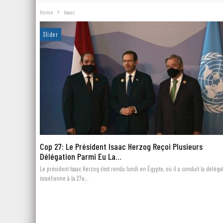
Home
Isaac
Slider
Cop 27: Le Président Isaac Herzog Reçoi Plusieurs
Délégation Parmi Eu La…
Le président Isaac Herzog s’est rendu lundi en Égypte, où il a conduit la déléga
israélienne à la 27e…