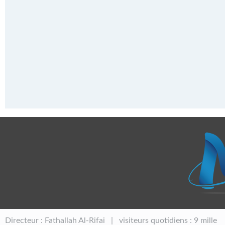
Directeur : Fathallah Al-Rifai | visiteurs quotidiens : 9 mille