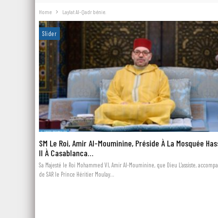
Home
Laylat Al-Qadr bénie.
Slider
SM Le Roi, Amir Al-Mouminine, Préside À La Mosquée Ha
II À Casablanca…
Sa Majesté le Roi Mohammed VI, Amir Al-Mouminine, que Dieu L'assiste, accomp
de SAR le Prince Héritier Moulay…