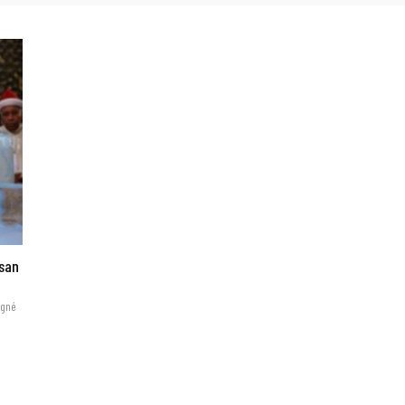
ssan
agné