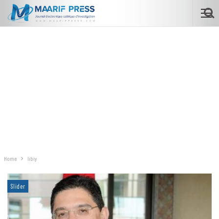
Home
libiy
Slider