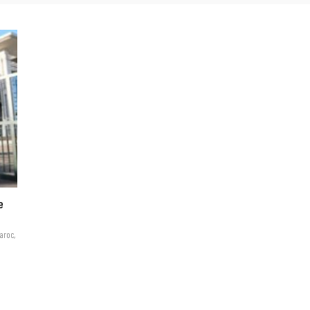
e
aroc,