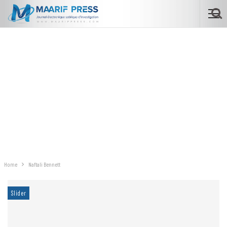
Home
Naftali Bennett
Slider