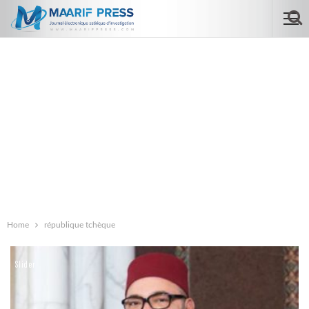
Home
république tchèque
Slider