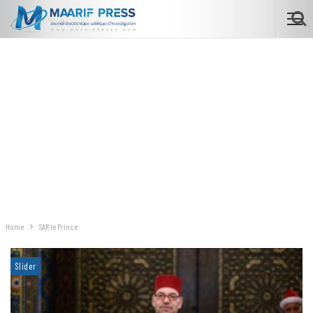
Home
SAR le Prince
Slider