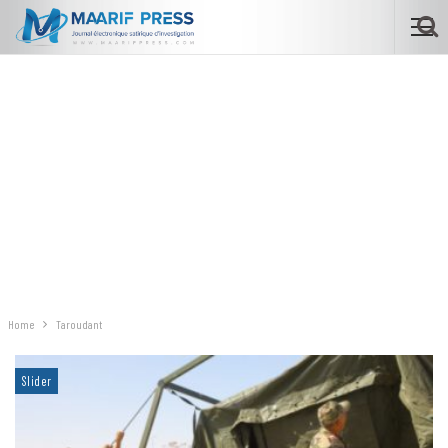
Home
Taroudant
Slider