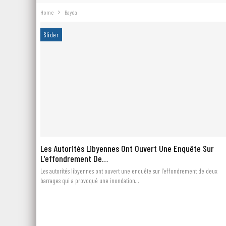
Home
Bayda
Slider
Les Autorités Libyennes Ont Ouvert Une Enquête Sur
L’effondrement De…
Les autorités libyennes ont ouvert une enquête sur l'effondrement de deux
barrages qui a provoqué une inondation…