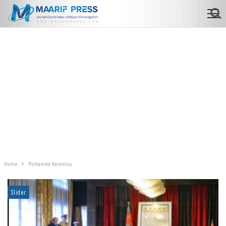
Home
Mohamed Haramou
Slider