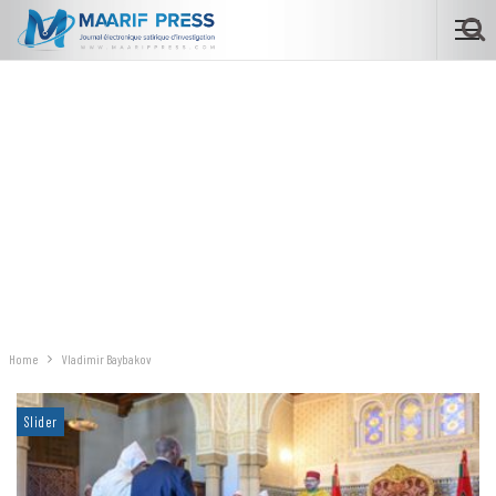
Home
Vladimir Baybakov
Slider