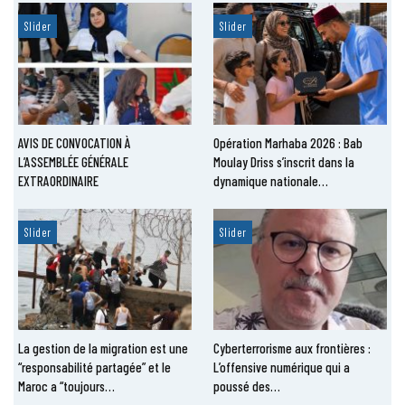
Slider
Slider
AVIS DE CONVOCATION À
Opération Marhaba 2026 : Bab
L’ASSEMBLÉE GÉNÉRALE
Moulay Driss s’inscrit dans la
EXTRAORDINAIRE
dynamique nationale…
Slider
Slider
La gestion de la migration est une
Cyberterrorisme aux frontières :
“responsabilité partagée” et le
L’offensive numérique qui a
Maroc a “toujours…
poussé des…