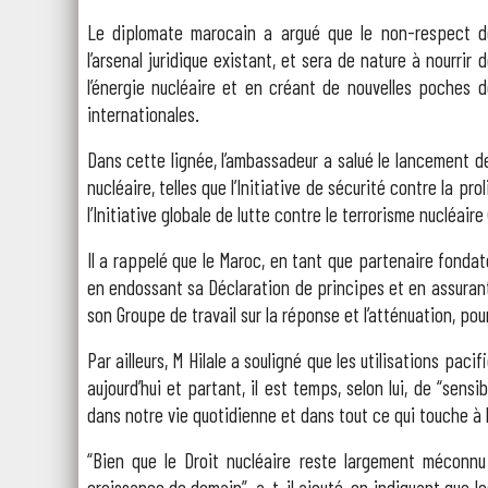
Le diplomate marocain a argué que le non-respect des 
l’arsenal juridique existant, et sera de nature à nourrir d
l’énergie nucléaire et en créant de nouvelles poches de
internationales.
Dans cette lignée, l’ambassadeur a salué le lancement de
nucléaire, telles que l’Initiative de sécurité contre la pr
l’Initiative globale de lutte contre le terrorisme nucléai
Il a rappelé que le Maroc, en tant que partenaire fondat
en endossant sa Déclaration de principes et en assurant
son Groupe de travail sur la réponse et l’atténuation, pou
Par ailleurs, M Hilale a souligné que les utilisations paci
aujourd’hui et partant, il est temps, selon lui, de “sens
dans notre vie quotidienne et dans tout ce qui touche à l’
“Bien que le Droit nucléaire reste largement méconnu 
croissance de demain”, a-t-il ajouté, en indiquant que l