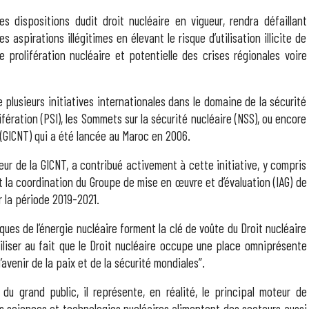
dispositions dudit droit nucléaire en vigueur, rendra défaillant
es aspirations illégitimes en élevant le risque d’utilisation illicite de
 prolifération nucléaire et potentielle des crises régionales voire
 plusieurs initiatives internationales dans le domaine de la sécurité
olifération (PSI), les Sommets sur la sécurité nucléaire (NSS), ou encore
re (GICNT) qui a été lancée au Maroc en 2006.
eur de la GICNT, a contribué activement à cette initiative, y compris
 la coordination du Groupe de mise en œuvre et d’évaluation (IAG) de
r la période 2019-2021.
fiques de l’énergie nucléaire forment la clé de voûte du Droit nucléaire
ibiliser au fait que le Droit nucléaire occupe une place omniprésente
avenir de la paix et de la sécurité mondiales”.
du grand public, il représente, en réalité, le principal moteur de
es sciences et technologies nucléaires alimentent des secteurs aussi