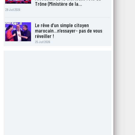
Trône (Ministère de la…
29 Juil 2026
Le rêve d’un simple citoyen
marocain…n’essayer- pas de vous
réveiller !
25 Juil 2026