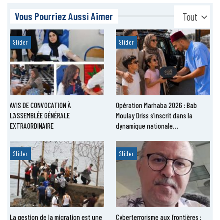
Vous Pourriez Aussi Aimer
Tout
Slider
Slider
AVIS DE CONVOCATION À
Opération Marhaba 2026 : Bab
L’ASSEMBLÉE GÉNÉRALE
Moulay Driss s’inscrit dans la
EXTRAORDINAIRE
dynamique nationale…
Slider
Slider
La gestion de la migration est une
Cyberterrorisme aux frontières :