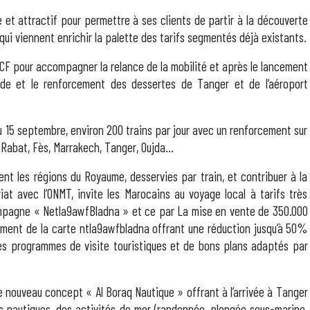
e et attractif pour permettre à ses clients de partir à la découverte
qui viennent enrichir la palette des tarifs segmentés déjà existants.
’ONCF pour accompagner la relance de la mobilité et après le lancement
de et le renforcement des dessertes de Tanger et de l’aéroport
u 15 septembre, environ 200 trains par jour avec un renforcement sur
a, Rabat, Fès, Marrakech, Tanger, Oujda…
lent les régions du Royaume, desservies par train, et contribuer à la
iat avec l’ONMT, invite les Marocains au voyage local à tarifs très
campagne « Netla9awfBladna » et ce par La mise en vente de 350.000
cement de la carte ntla9awfbladna offrant une réduction jusqu’à 50%
des programmes de visite touristiques et de bons plans adaptés par
 le nouveau concept « Al Boraq Nautique » offrant à l’arrivée à Tanger
s nautiques, des activités de mer (randonnée, plongée sous-marine,