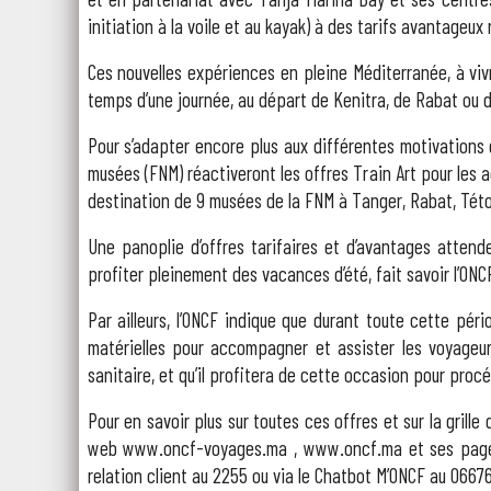
initiation à la voile et au kayak) à des tarifs avantageux
Ces nouvelles expériences en pleine Méditerranée, à viv
temps d’une journée, au départ de Kenitra, de Rabat ou 
Pour s’adapter encore plus aux différentes motivations 
musées (FNM) réactiveront les offres Train Art pour les
destination de 9 musées de la FNM à Tanger, Rabat, Této
Une panoplie d’offres tarifaires et d’avantages atten
profiter pleinement des vacances d’été, fait savoir l’ONC
Par ailleurs, l’ONCF indique que durant toute cette péri
matérielles pour accompagner et assister les voyageur
sanitaire, et qu’il profitera de cette occasion pour procé
Pour en savoir plus sur toutes ces offres et sur la grille
web www.oncf-voyages.ma , www.oncf.ma et ses pages o
relation client au 2255 ou via le Chatbot M’ONCF au 0667