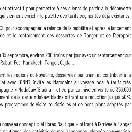
e et attractif pour permettre à ses clients de partir à la découverte
qui viennent enrichir la palette des tarifs segmentés déjà existants.
’ONCF pour accompagner la relance de la mobilité et après le lancement
de et le renforcement des dessertes de Tanger et de l’aéroport
u 15 septembre, environ 200 trains par jour avec un renforcement sur
a, Rabat, Fès, Marrakech, Tanger, Oujda…
lent les régions du Royaume, desservies par train, et contribuer à la
iat avec l’ONMT, invite les Marocains au voyage local à tarifs très
campagne « Netla9awfBladna » et ce par La mise en vente de 350.000
cement de la carte ntla9awfbladna offrant une réduction jusqu’à 50%
des programmes de visite touristiques et de bons plans adaptés par
 le nouveau concept « Al Boraq Nautique » offrant à l’arrivée à Tanger
s nautiques, des activités de mer (randonnée, plongée sous-marine,