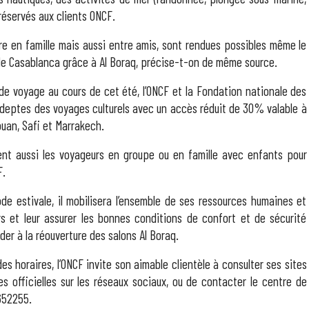
 réservés aux clients ONCF.
re en famille mais aussi entre amis, sont rendues possibles même le
de Casablanca grâce à Al Boraq, précise-t-on de même source.
de voyage au cours de cet été, l’ONCF et la Fondation nationale des
 adeptes des voyages culturels avec un accès réduit de 30% valable à
uan, Safi et Marrakech.
dent aussi les voyageurs en groupe ou en famille avec enfants pour
F.
ode estivale, il mobilisera l’ensemble de ses ressources humaines et
s et leur assurer les bonnes conditions de confort et de sécurité
der à la réouverture des salons Al Boraq.
 des horaires, l’ONCF invite son aimable clientèle à consulter ses sites
fficielles sur les réseaux sociaux, ou de contacter le centre de
652255.