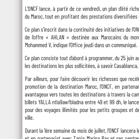
L’ONCF lance, à partir de ce vendredi, un plan d’été rich
du Maroc, tout en profitant des prestations diversifiées 
Ce plan s’inscrit dans la continuité des initiatives de l
de l’offre « AHLAN » destinée aux Marocains du mon
Mohammed V, indique l’Office jeudi dans un communiqué.
Ce plan consiste tout d’abord à programmer, du 25 juin a
les destinations les plus sollicitées, à savoir Casablanc
Par ailleurs, pour faire découvrir les richesses que recè
promotion de la destination Maroc, l’ONCF, en partenar
avantageux vers toutes les destinations à travers la 
billets YALLA ntla9awfbladna entre 49 et 99 dh, le lan
pour des voyages illimités pour les petits groupes et 
ville.
Durant la 1ère semaine du mois de juillet, l’ONCF lancera
et en partenariat avec Tanja Marina Bay et ses centre