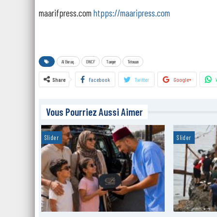
maarifpress.com
htpps://maaripress.com
Al Boraq.
ONCF
Tanger
Tétouan
Share
Facebook
Twitter
Google+
Vous Pourriez Aussi Aimer
Slider
Slider