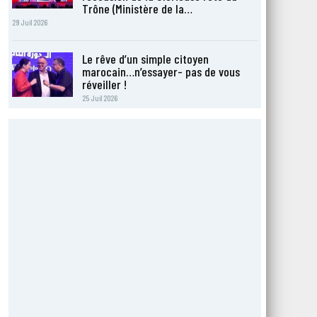
Trône (Ministère de la…
29 Juil 2026
Le rêve d’un simple citoyen
marocain…n’essayer- pas de vous
réveiller !
25 Juil 2026