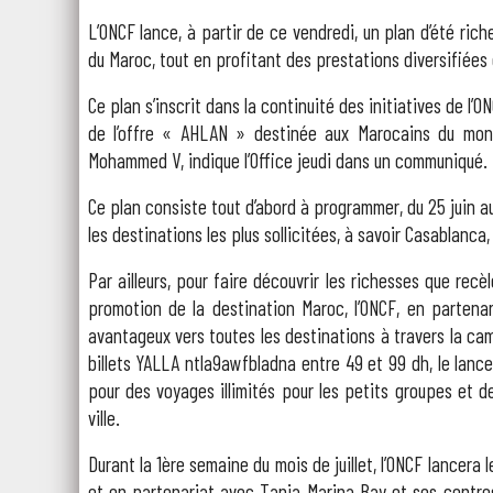
L’ONCF lance, à partir de ce vendredi, un plan d’été rich
du Maroc, tout en profitant des prestations diversifiées 
Ce plan s’inscrit dans la continuité des initiatives de l
de l’offre « AHLAN » destinée aux Marocains du mon
Mohammed V, indique l’Office jeudi dans un communiqué.
Ce plan consiste tout d’abord à programmer, du 25 juin a
les destinations les plus sollicitées, à savoir Casablanc
Par ailleurs, pour faire découvrir les richesses que recè
promotion de la destination Maroc, l’ONCF, en partenar
avantageux vers toutes les destinations à travers la 
billets YALLA ntla9awfbladna entre 49 et 99 dh, le lan
pour des voyages illimités pour les petits groupes et 
ville.
Durant la 1ère semaine du mois de juillet, l’ONCF lancera
et en partenariat avec Tanja Marina Bay et ses centre