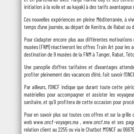
initiation à la voile et au kayak) à des tarifs avantageux
Ces nouvelles expériences en pleine Méditerranée, à viv
temps d’une journée, au départ de Kenitra, de Rabat ou 
Pour s’adapter encore plus aux différentes motivations 
musées (FNM) réactiveront les offres Train Art pour les
destination de 9 musées de la FNM à Tanger, Rabat, Této
Une panoplie d’offres tarifaires et d’avantages atten
profiter pleinement des vacances d’été, fait savoir l’ONC
Par ailleurs, l’ONCF indique que durant toute cette péri
matérielles pour accompagner et assister les voyageur
sanitaire, et qu’il profitera de cette occasion pour procé
Pour en savoir plus sur toutes ces offres et sur la grille
web www.oncf-voyages.ma , www.oncf.ma et ses pages o
relation client au 2255 ou via le Chatbot M’ONCF au 0667