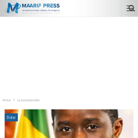
Home
La souveraineté r
Slider