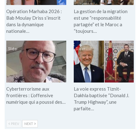
Opération Marhaba 2026 :
La gestion de la migration
Bab Moulay Driss s’inscrit
est une “responsabilité
dans la dynamique
partagée” et le Maroc a
nationale…
“toujours…
Slider
Slider
Cyberterrorisme aux
La voie express Tiznit-
frontières : L’offensive
Dakhla baptisée “Donald J.
numérique qui a poussé des…
Trump Highway”, une
parfaite…
PREV
NEXT