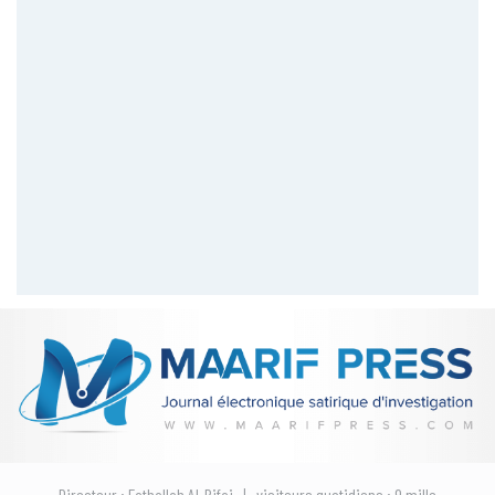
Directeur : Fathallah Al-Rifai | visiteurs quotidiens : 9 mille