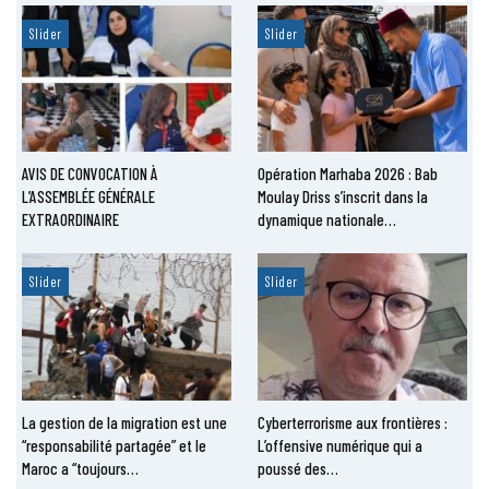
Slider
Slider
AVIS DE CONVOCATION À
Opération Marhaba 2026 : Bab
L’ASSEMBLÉE GÉNÉRALE
Moulay Driss s’inscrit dans la
EXTRAORDINAIRE
dynamique nationale…
Slider
Slider
La gestion de la migration est une
Cyberterrorisme aux frontières :
“responsabilité partagée” et le
L’offensive numérique qui a
Maroc a “toujours…
poussé des…