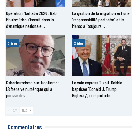
Opération Marhaba 2026 : Bab
La gestion de la migration est une
Moulay Driss s’inscrit dans la
“responsabilité partagée” et le
dynamique nationale…
Maroc a “toujours…
Slider
Slider
Cyberterrorisme aux frontières :
La voie express Tiznit-Dakhla
L’offensive numérique qui a
baptisée “Donald J. Trump
poussé des…
Highway”, une parfaite…
PREV
NEXT
Commentaires