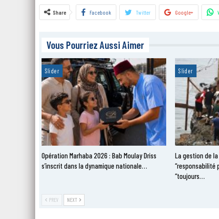
Share
Facebook
Twitter
Google+
Vous Pourriez Aussi Aimer
Slider
Slider
Opération Marhaba 2026 : Bab Moulay Driss
La gestion de la
s’inscrit dans la dynamique nationale…
“responsabilité 
“toujours…
PREV
NEXT