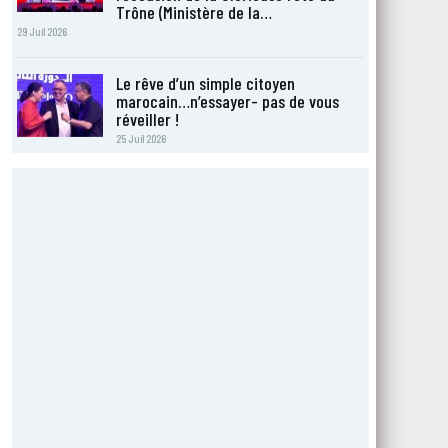
Trône (Ministère de la…
29 Juil 2026
Le rêve d’un simple citoyen
marocain…n’essayer- pas de vous
réveiller !
25 Juil 2026