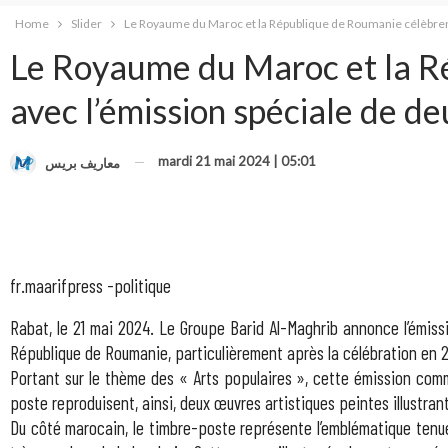
Home
Slider
Le Royaume du Maroc et la République de Roumanie célèbrent
Le Royaume du Maroc et la Ré
avec l’émission spéciale de 
mardi 21 mai 2024 | 05:01
معاريف بريس
fr.maarifpress -politique
Rabat, le 21 mai 2024. Le Groupe Barid Al-Maghrib annonce l’émissi
République de Roumanie, particulièrement après la célébration en 
Portant sur le thème des « Arts populaires », cette émission comm
poste reproduisent, ainsi, deux œuvres artistiques peintes illustran
Du côté marocain, le timbre-poste représente l’emblématique tenue