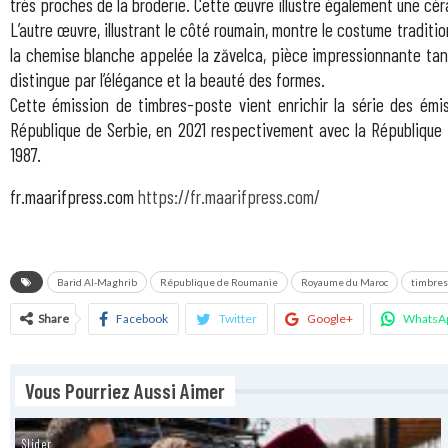
très proches de la broderie. Cette œuvre illustre également une céram
L’autre œuvre, illustrant le côté roumain, montre le costume tradit
la chemise blanche appelée la zăvelca, pièce impressionnante tant p
distingue par l’élégance et la beauté des formes.
Cette émission de timbres-poste vient enrichir la série des émi
République de Serbie, en 2021 respectivement avec la République D
1987.
fr.maarifpress.com
https://fr.maarifpress.com/
Barid Al-Maghrib
République de Roumanie
Royaume du Maroc
timbres
Share
Facebook
Twitter
Google+
WhatsA
Vous Pourriez Aussi Aimer
Slider