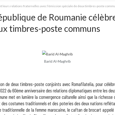
 leurs relations fraternelles avec l’émission spéciale de deux timbres-poste comm
publique de Roumanie célèbrent
deux timbres-poste communs
Barid Al-Maghrib
on de deux timbres-poste conjoints avec Romafilatelia, pour célébre
2022 du 60ème anniversaire des relations diplomatiques entre les deu
une met en lumière la convergence culturelle ainsi que la richesse 
t des costumes traditionnels et des poteries des deux nations reflétan
 traditionnelle de la femme marocaine, le caftan de brocart appelé