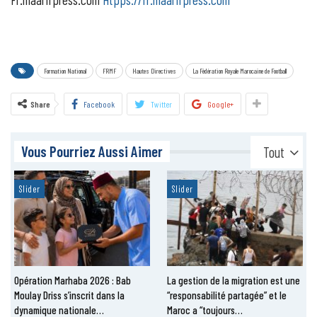
Formation National
FRMF
Hautes Directives
La Fédération Royale Marocaine de Football
Share
Facebook
Twitter
Google+
Vous Pourriez Aussi Aimer
Tout
Slider
Slider
Opération Marhaba 2026 : Bab
La gestion de la migration est une
Moulay Driss s’inscrit dans la
“responsabilité partagée” et le
dynamique nationale…
Maroc a “toujours…