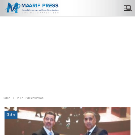
Home
la Cour de cassation
Slider