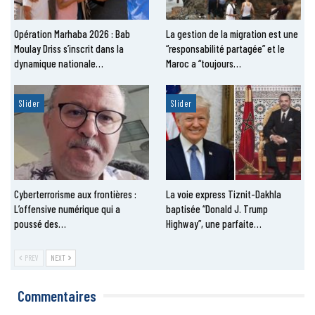
Opération Marhaba 2026 : Bab
La gestion de la migration est une
Moulay Driss s’inscrit dans la
“responsabilité partagée” et le
dynamique nationale…
Maroc a “toujours…
Slider
Slider
Cyberterrorisme aux frontières :
La voie express Tiznit-Dakhla
L’offensive numérique qui a
baptisée “Donald J. Trump
poussé des…
Highway”, une parfaite…
PREV
NEXT
Commentaires