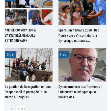
AVIS DE CONVOCATION À
Opération Marhaba 2026 : Bab
L’ASSEMBLÉE GÉNÉRALE
Moulay Driss s’inscrit dans la
EXTRAORDINAIRE
dynamique nationale…
Slider
Slider
La gestion de la migration est une
Cyberterrorisme aux frontières :
“responsabilité partagée” et le
L’offensive numérique qui a
Maroc a “toujours…
poussé des…
PREV
NEXT