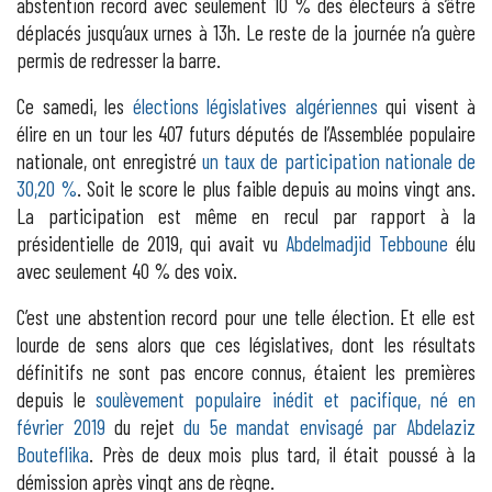
abstention record avec seulement 10 % des électeurs à s’être
déplacés jusqu’aux urnes à 13h. Le reste de la journée n’a guère
permis de redresser la barre.
Ce samedi, les
élections législatives algériennes
qui visent à
élire en un tour les 407 futurs députés de l’Assemblée populaire
nationale, ont enregistré
un taux de participation nationale de
30,20 %
. Soit le score le plus faible depuis au moins vingt ans.
La participation est même en recul par rapport à la
présidentielle de 2019, qui avait vu
Abdelmadjid Tebboune
élu
avec seulement 40 % des voix.
C’est une abstention record pour une telle élection. Et elle est
lourde de sens alors que ces législatives, dont les résultats
définitifs ne sont pas encore connus, étaient les premières
depuis le
soulèvement populaire inédit et pacifique, né en
février 2019
du rejet
du 5e mandat envisagé par Abdelaziz
Bouteflika
. Près de deux mois plus tard, il était poussé à la
démission après vingt ans de règne.