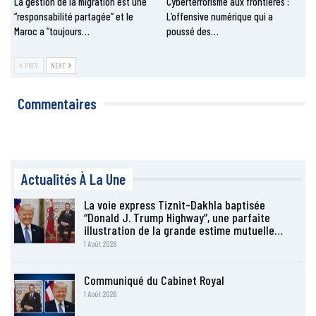
La gestion de la migration est une
Cyberterrorisme aux frontières :
“responsabilité partagée” et le
L’offensive numérique qui a
Maroc a “toujours…
poussé des…
PREV
NEXT
Commentaires
Actualités À La Une
La voie express Tiznit-Dakhla baptisée
“Donald J. Trump Highway”, une parfaite
illustration de la grande estime mutuelle…
1 Août 2026
Communiqué du Cabinet Royal
1 Août 2026